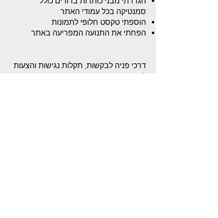
הגדרתי מבני כותרות ברורים כולל
סמנטיקה בכל עמודי האתר
הוספתי טקסט חלופי לתמונות
הפחתי את התנועה המפריעה באתר
דרכי פניה לבקשות, תקלות נגישות והצעות
לשיפור
במידה ומצאתם באתר האינטרנט בעיה
בנושא הנגישות או שאתם זקוקים לעזרה,
אתם מוזמנים לפנות אלי:
יוליה מנדלצוויג
yuliamand@gmail.com
050-6237086
הצהרת נגישות
מדיניות